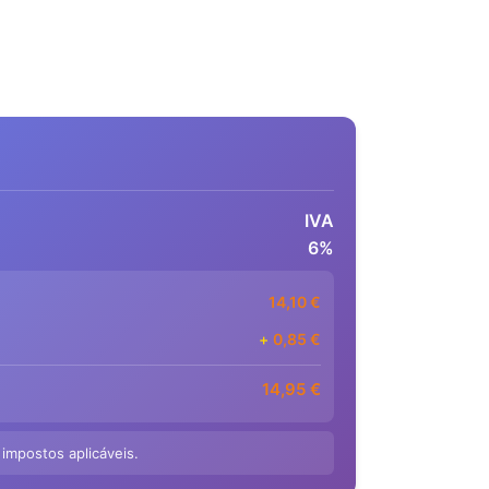
IVA
6%
14,10
€
+
0,85
€
14,95
€
 impostos aplicáveis.