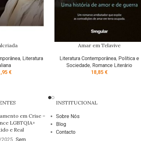
lcriada
Amar em Telavive
emporânea
,
Literatura
Literatura Contemporânea
,
Política e
aliana
Sociedade
,
Romance Literário
1,95
€
18,85
€
ENTES
INSTITUCIONAL
amento em Crise –
Sobre Nós
nce LGBTQIA+
Blog
tido e Real
Contacto
/2025
Sem