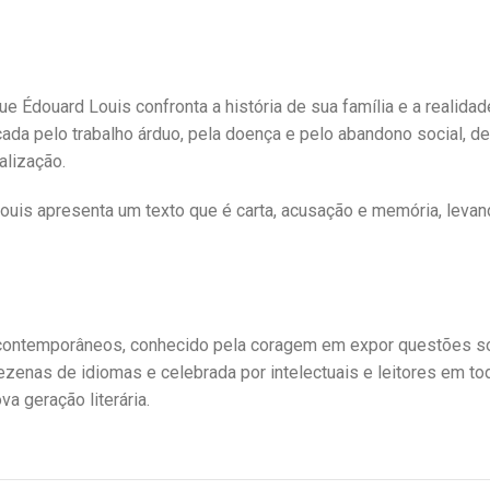
e Édouard Louis confronta a história de sua família e a realidad
arcada pelo trabalho árduo, pela doença e pelo abandono social, 
alização.
is apresenta um texto que é carta, acusação e memória, levando 
ontemporâneos, conhecido pela coragem em expor questões socia
ezenas de idiomas e celebrada por intelectuais e leitores em to
a geração literária.