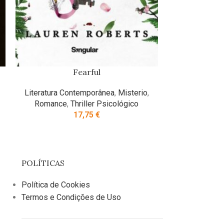
Fearful
Keeping 13
Redençã
Literatura Contemporânea
,
Misterio
,
Romance
,
Thriller Psicológico
Crescimento P
17,75
€
Contemporâ
POLÍTICAS
Política de Cookies
Termos e Condições de Uso