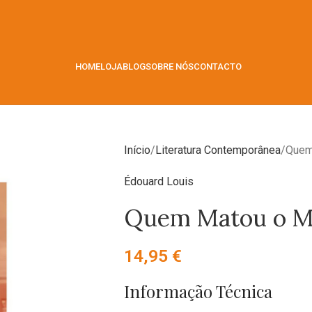
HOME
LOJA
BLOG
SOBRE NÓS
CONTACTO
Início
Literatura Contemporânea
Quem
Édouard Louis
Quem Matou o M
14,95
€
Informação Técnica