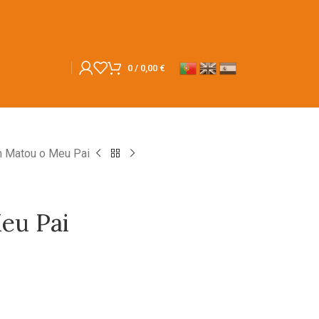
0
/
0,00
€
 Matou o Meu Pai
eu Pai