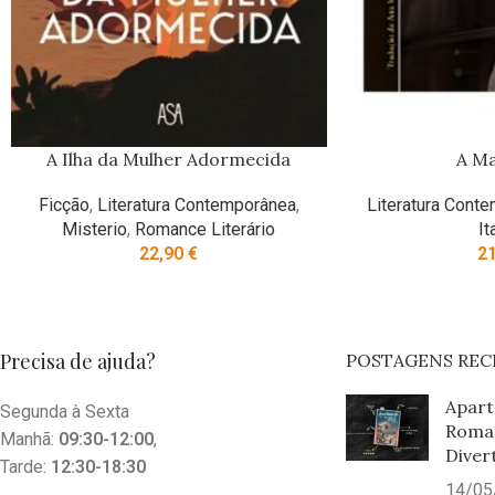
A Ilha da Mulher Adormecida
A Ma
Ficção
,
Literatura Contemporânea
,
Literatura Cont
Misterio
,
Romance Literário
It
22,90
€
2
Precisa de ajuda?
POSTAGENS REC
Apart
Segunda à Sexta
Roma
Manhã:
09:30-12:00
,
Diver
Tarde:
12:30-18:30
14/05