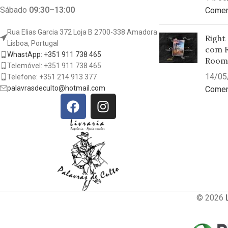
Sábado
09:30–13:00
Comen
Rua Elias Garcia 372 Loja B 2700-338 Amadora
Right
Lisboa, Portugal
com F
WhastApp: +351 911 738 465
Room
Telemóvel: +351 911 738 465
14/05
Telefone: +351 214 913 377
palavrasdeculto@hotmail.com
Comen
© 2026