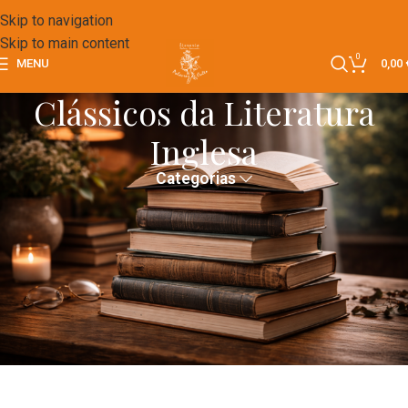
Skip to navigation
Skip to main content
0
MENU
0,00
Clássicos da Literatura
Inglesa
Categorias