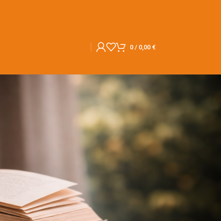
0
/
0,00
€