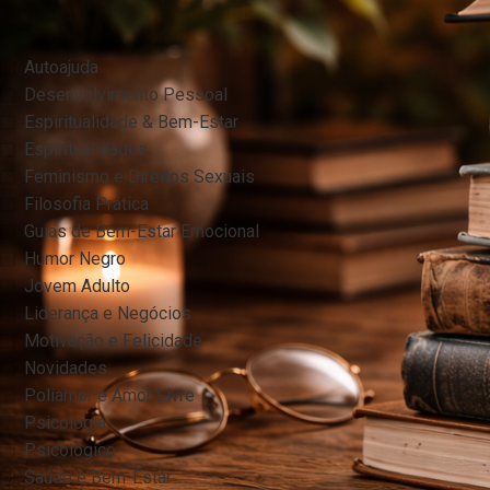
FILTRAR POR CATEGORIA
Autoajuda
Desenvolvimento Pessoal
Espiritualidade & Bem-Estar
Espiritualidades
Feminismo e Direitos Sexuais
Filosofia Prática
Guias de Bem-Estar Emocional
Humor Negro
Jovem Adulto
Liderança e Negócios
Motivação e Felicidade
Novidades
Poliamor e Amor Livre
Psicologia
Psicológico
Saúde e Bem-Estar