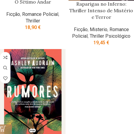
O Sétimo Andar
Raparigas no Inferno:
Thriller Intenso de Mistério
Ficção
,
Romance Policial
,
e Terror
Thriller
18,90
€
Ficção
,
Misterio
,
Romance
Policial
,
Thriller Psicológico
19,45
€