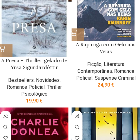
A Rapariga com Gelo nas
Veias
A Presa – Thriller gelado de
Ficção
,
Literatura
Yrsa Sigurdardóttir
Contemporânea
,
Romance
Policial
,
Suspense Criminal
Bestsellers
,
Novidades
,
24,90
€
Romance Policial
,
Thriller
Psicológico
19,90
€