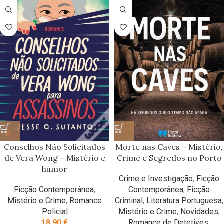
Conselhos Não Solicitados
Morte nas Caves – Mistério,
de Vera Wong – Mistério e
Crime e Segredos no Porto
humor
Crime e Investigação
,
Ficção
Ficção Contemporânea
,
Contemporânea
,
Ficção
Mistério e Crime
,
Romance
Criminal
,
Literatura Portuguesa
,
Policial
Mistério e Crime
,
Novidades
,
18,90
€
Romance de Detetives
,