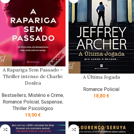
A Rapariga Sem Passado –
Thriller intenso de Charlie
A Última Jogada
Donlea
Romance Policial
Bestsellers
,
Mistério e Crime
,
18,80
€
Romance Policial
,
Suspense
,
Thriller Psicológico
19,90
€