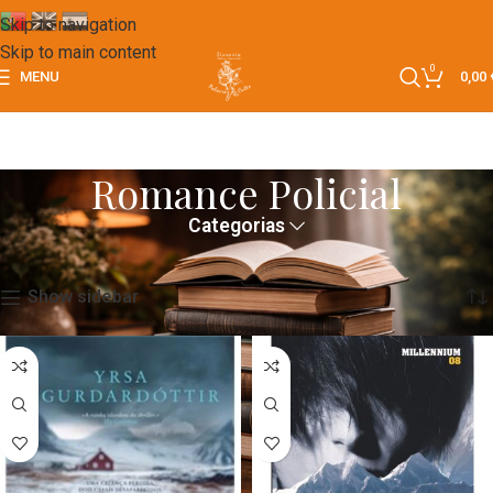
Skip to navigation
Skip to main content
0
MENU
0,00
Romance Policial
Categorias
Início
Romance Policial
A mostrar todos os 11 resultados
Show sidebar