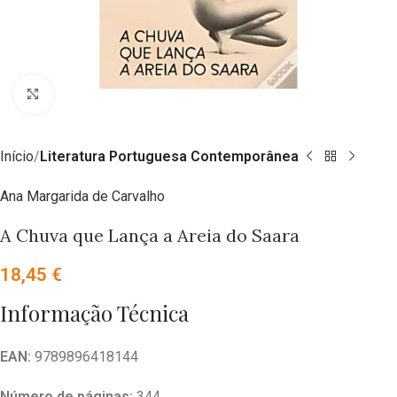
Clique para ampliar
Início
Literatura Portuguesa Contemporânea
Ana Margarida de Carvalho
A Chuva que Lança a Areia do Saara
18,45
€
Informação Técnica
EAN:
9789896418144
Número de páginas:
344