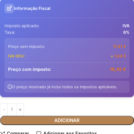
Informação Fiscal
Imposto aplicado:
IVA
Taxa:
6%
Preço sem imposto:
17,41
€
IVA (6%):
+
1,04
€
Preço com imposto:
18,45
€
O preço mostrado já inclui todos os impostos aplicáveis.
ADICIONAR
Comparar
Adicionar aos Favoritos