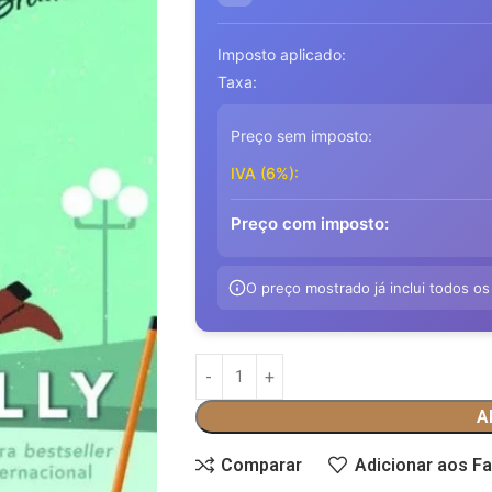
Imposto aplicado:
Taxa:
Preço sem imposto:
IVA (6%):
Preço com imposto:
O preço mostrado já inclui todos os
A
Comparar
Adicionar aos Fa