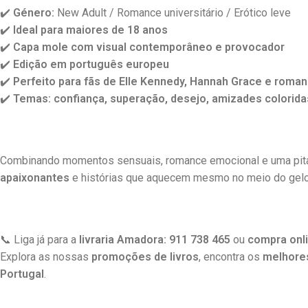
✔️
Género:
New Adult / Romance universitário / Erótico leve
✔️
Ideal para maiores de 18 anos
✔️
Capa mole com visual contemporâneo e provocador
✔️
Edição em português europeu
✔️
Perfeito para fãs de Elle Kennedy, Hannah Grace e rom
✔️
Temas: confiança, superação, desejo, amizades colorida
Combinando momentos sensuais, romance emocional e uma pit
apaixonantes
e histórias que aquecem mesmo no meio do gelo
📞 Liga já para a
livraria Amadora: 911 738 465
ou
compra onl
Explora as nossas
promoções de livros
, encontra os
melhores
Portugal
.