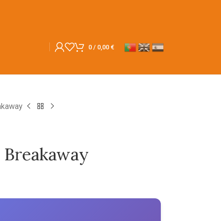
0
/
0,00
€
eakaway
– Breakaway