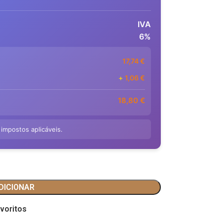
IVA
6%
17,74
€
+
1,06
€
18,80
€
 impostos aplicáveis.
DICIONAR
voritos