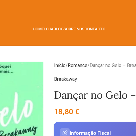
HOME
LOJA
BLOG
SOBRE NÓS
CONTACTO
Início
Romance
Dançar no Gelo – Br
Breakaway
Dançar no Gelo 
18,80
€
Informação Fiscal