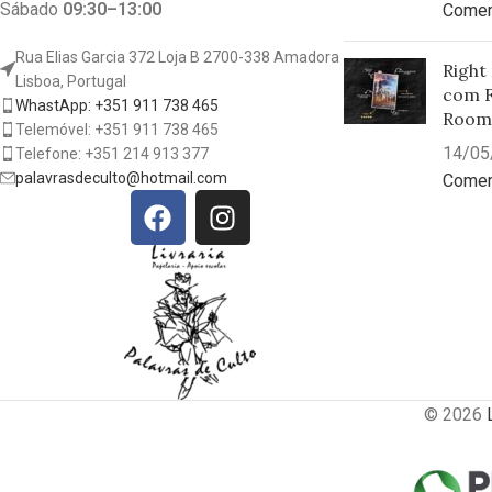
Sábado
09:30–13:00
Comen
Rua Elias Garcia 372 Loja B 2700-338 Amadora
Right
Lisboa, Portugal
com F
WhastApp: +351 911 738 465
Room
Telemóvel: +351 911 738 465
14/05
Telefone: +351 214 913 377
palavrasdeculto@hotmail.com
Comen
© 2026