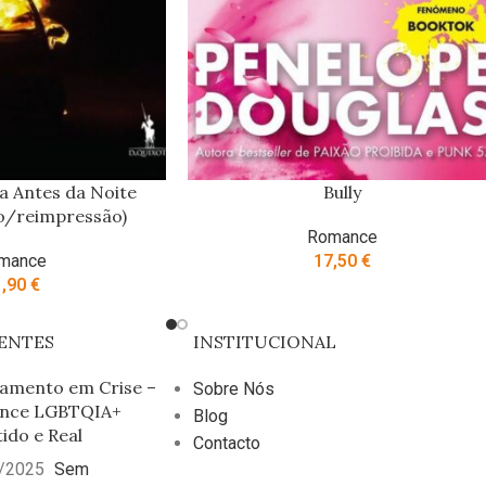
a Antes da Noite
Bully
o/reimpressão)
Romance
mance
17,50
€
1,90
€
ENTES
INSTITUCIONAL
amento em Crise –
Sobre Nós
nce LGBTQIA+
Blog
tido e Real
Contacto
/2025
Sem