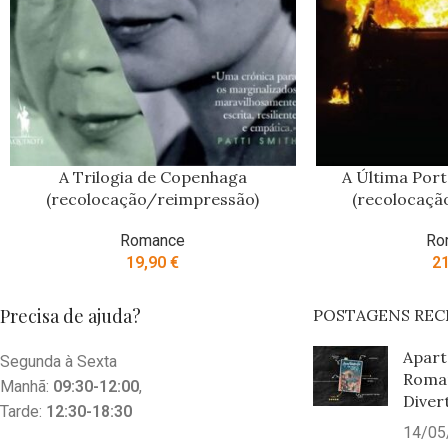
A Trilogia de Copenhaga
A Última Port
(recolocação/reimpressão)
(recolocaçã
Romance
Ro
19,90
€
2
Precisa de ajuda?
POSTAGENS REC
Apart
Segunda à Sexta
Roma
Manhã:
09:30-12:00
,
Diver
Tarde:
12:30-18:30
14/05