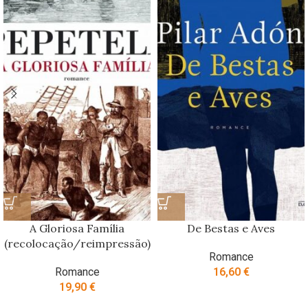
A Gloriosa Família
De Bestas e Aves
(recolocação/reimpressão)
Romance
Romance
16,60
€
19,90
€