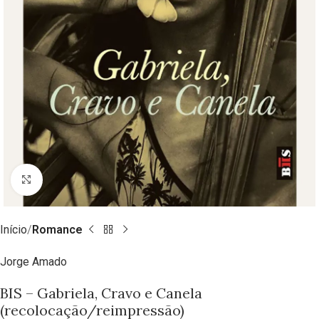
Clique para ampliar
Início
Romance
Jorge Amado
BIS – Gabriela, Cravo e Canela
(recolocação/reimpressão)