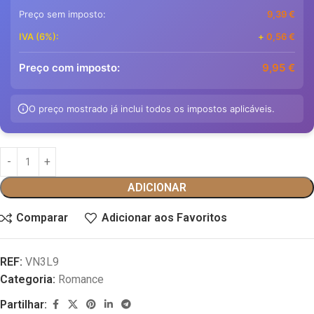
Preço sem imposto:
9,39
€
IVA (6%):
+
0,56
€
Preço com imposto:
9,95
€
O preço mostrado já inclui todos os impostos aplicáveis.
ADICIONAR
Comparar
Adicionar aos Favoritos
REF:
VN3L9
Categoria:
Romance
Partilhar: