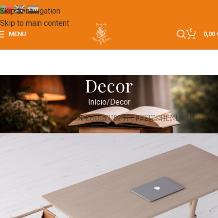
Skip to navigation
Skip to main content
0
MENU
0,00
Decor
Início
Decor
TODOS
ACCESSORIES
DECOR
FURNITURE
KITCHEN
LIGHTING