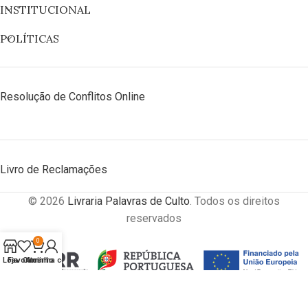
INSTITUCIONAL
POLÍTICAS
Resolução de Conflitos Online
Livro de Reclamações
© 2026
Livraria Palavras de Culto
. Todos os direitos
reservados
0
Loja
Favoritos
Carrinho
A minha conta