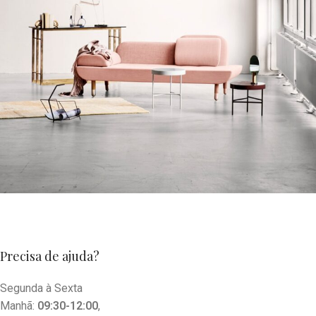
Rhoncus quisque sollicitudin
Decor
Precisa de ajuda?
Segunda à Sexta
Manhã:
09:30-12:00
,