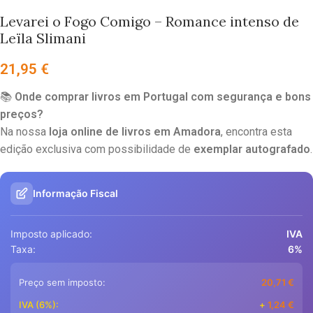
Levarei o Fogo Comigo – Romance intenso de
Leïla Slimani
21,95
€
📚
Onde comprar livros em Portugal com segurança e bons
preços?
Na nossa
loja online de livros em Amadora
, encontra esta
edição exclusiva com possibilidade de
exemplar autografado
.
Informação Fiscal
Imposto aplicado:
IVA
Taxa:
6%
Preço sem imposto:
20,71
€
IVA (6%):
+
1,24
€