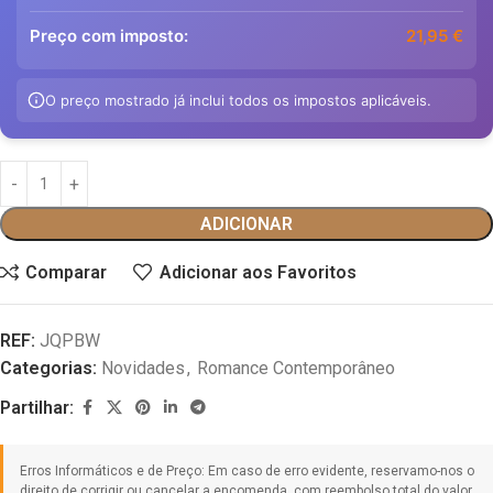
Preço com imposto:
21,95
€
O preço mostrado já inclui todos os impostos aplicáveis.
ADICIONAR
Comparar
Adicionar aos Favoritos
REF:
JQPBW
Categorias:
Novidades
,
Romance Contemporâneo
Partilhar: