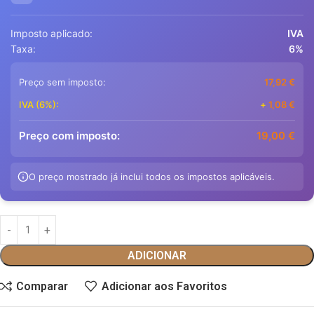
Imposto aplicado:
IVA
Taxa:
6%
Preço sem imposto:
17,92
€
IVA (6%):
+
1,08
€
Preço com imposto:
19,00
€
O preço mostrado já inclui todos os impostos aplicáveis.
ADICIONAR
Comparar
Adicionar aos Favoritos