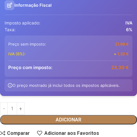
Informação Fiscal
Imposto aplicado:
IVA
Taxa:
6%
Preço sem imposto:
21,98
€
IVA (6%):
+
1,32
€
Preço com imposto:
23,30
€
O preço mostrado já inclui todos os impostos aplicáveis.
ADICIONAR
Comparar
Adicionar aos Favoritos