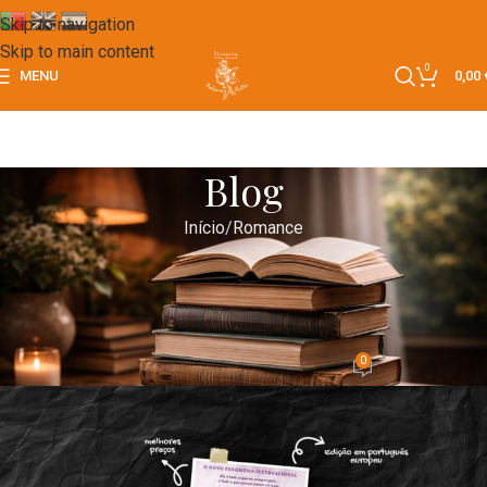
Skip to navigation
Skip to main content
0
MENU
0,00
Blog
Início
Romance
ROMANCE
Powerless – Romance Friends-to-
Lovers com Emoção Real
0
gabrielvibec
Em 14/05/2025