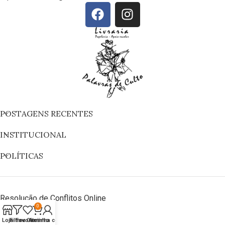
POSTAGENS RECENTES
INSTITUCIONAL
POLÍTICAS
Resolução de Conflitos Online
0
Loja
Filtros
Favoritos
Carrinho
A minha conta