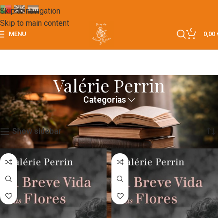
Skip to navigation
Skip to main content
0
MENU
0,00
Valérie Perrin
Categorias
Início
Valérie Perrin
A mostrar todos os 2 resultados
Show sidebar