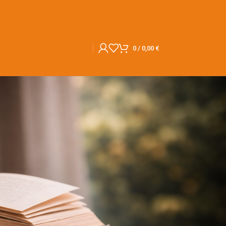
0
/
0,00
€