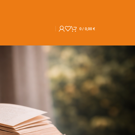
0
/
0,00
€