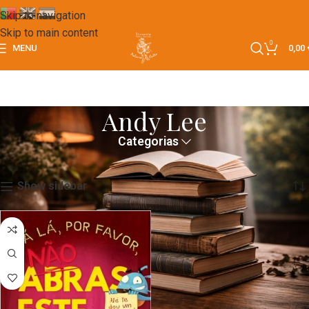
Skip to navigation
Skip to main content
0
MENU
0,00
Andy Lee
Categorias
Início
Andy Lee
Apenas um resultado
Show sidebar